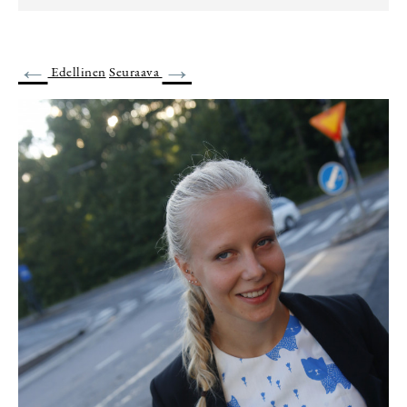
←
→
Edellinen
Seuraava