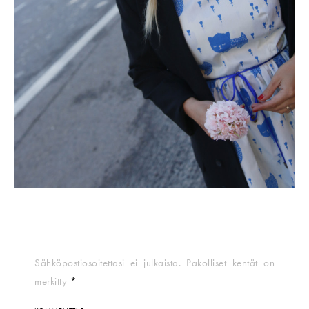
Sähköpostiosoitettasi ei julkaista.
Pakolliset kentät on
merkitty
*