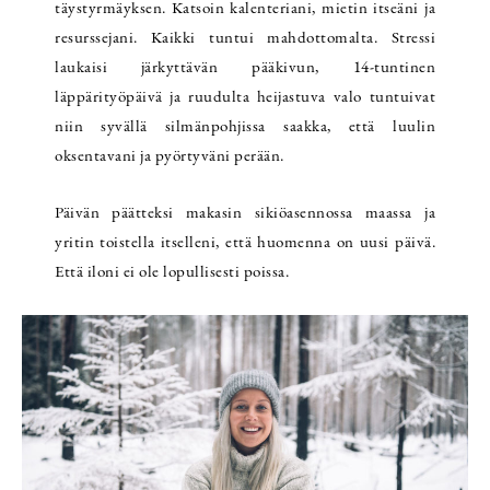
täystyrmäyksen. Katsoin kalenteriani, mietin itseäni ja
resurssejani. Kaikki tuntui mahdottomalta. Stressi
laukaisi järkyttävän pääkivun, 14-tuntinen
läppärityöpäivä ja ruudulta heijastuva valo tuntuivat
niin syvällä silmänpohjissa saakka, että luulin
oksentavani ja pyörtyväni perään.
Päivän päätteksi makasin sikiöasennossa maassa ja
yritin toistella itselleni, että huomenna on uusi päivä.
Että iloni ei ole lopullisesti poissa.