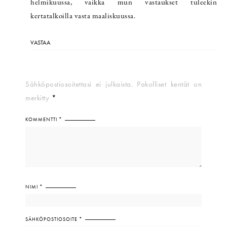
helmikuussa, vaikka mun vastaukset tuleekin
kertatalkoilla vasta maaliskuussa.
VASTAA
Sähköpostiosoitettasi ei julkaista.
Pakolliset kentät on
merkitty
*
KOMMENTTI
*
NIMI
*
SÄHKÖPOSTIOSOITE
*