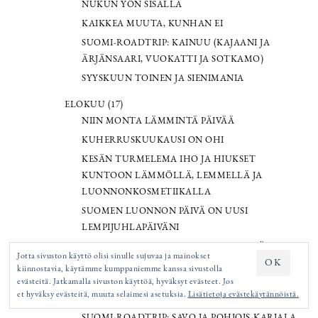
NUKUN YÖN SISÄLLÄ
KAIKKEA MUUTA, KUNHAN EI
SUOMI-ROADTRIP: KAINUU (KAJAANI JA
ÄRJÄNSAARI, VUOKATTI JA SOTKAMO)
SYYSKUUN TOINEN JA SIENIMANIA
ELOKUU (17)
NIIN MONTA LÄMMINTÄ PÄIVÄÄ
KUHERRUSKUUKAUSI ON OHI
KESÄN TURMELEMA IHO JA HIUKSET
KUNTOON LÄMMÖLLÄ, LEMMELLÄ JA
LUONNONKOSMETIIKALLA
SUOMEN LUONNON PÄIVÄ ON UUSI
LEMPIJUHLAPÄIVÄNI
KARI HOTAKAINEN ON MELKEIN YHTÄ
Jotta sivuston käyttö olisi sinulle sujuvaa ja mainokset
HAUSKA KUIN MINÄ
kiinnostavia, käytämme kumppaniemme kanssa sivustolla
KUINKA SIIVOUS SUJUU PIENESSÄ KODISSA? +
evästeitä. Jatkamalla sivuston käyttöä, hyväksyt evästeet. Jos
et hyväksy evästeitä, muuta selaimesi asetuksia.
Lisätietoja evästekäytännöistä.
SIIVOUSTUOTESUOSIKKEJA
SUOMI-ROADTRIP: SAVO JA POHJOIS-KARJALA