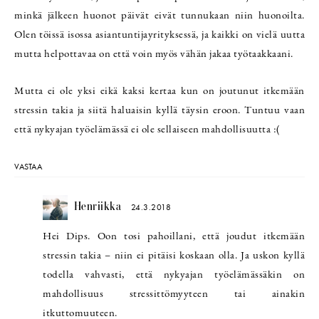
minkä jälkeen huonot päivät eivät tunnukaan niin huonoilta.
Olen töissä isossa asiantuntijayrityksessä, ja kaikki on vielä uutta
mutta helpottavaa on että voin myös vähän jakaa työtaakkaani.
Mutta ei ole yksi eikä kaksi kertaa kun on joutunut itkemään
stressin takia ja siitä haluaisin kyllä täysin eroon. Tuntuu vaan
että nykyajan työelämässä ei ole sellaiseen mahdollisuutta :(
VASTAA
Henriikka
24.3.2018
Hei Dips. Oon tosi pahoillani, että joudut itkemään
stressin takia – niin ei pitäisi koskaan olla. Ja uskon kyllä
todella vahvasti, että nykyajan työelämässäkin on
mahdollisuus stressittömyyteen tai ainakin
itkuttomuuteen.