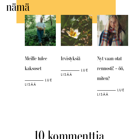
nämä
Meille tulee
Irvistyksiä
Nyt vaan otat
kaksoset
rennosti! – öö,
LUE
LISÄÄ
miten?
LUE
LISÄÄ
LUE
LISÄÄ
10 kommenttia