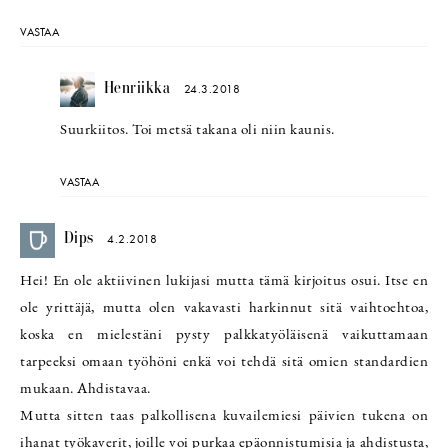
VASTAA
Henriikka
24.3.2018
Suurkiitos. Toi metsä takana oli niin kaunis.
VASTAA
Dips
4.2.2018
Hei! En ole aktiivinen lukijasi mutta tämä kirjoitus osui. Itse en
ole yrittäjä, mutta olen vakavasti harkinnut sitä vaihtoehtoa,
koska en mielestäni pysty palkkatyöläisenä vaikuttamaan
tarpeeksi omaan työhöni enkä voi tehdä sitä omien standardien
mukaan. Ahdistavaa.
Mutta sitten taas palkollisena kuvailemiesi päivien tukena on
ihanat työkaverit, joille voi purkaa epäonnistumisia ja ahdistusta,