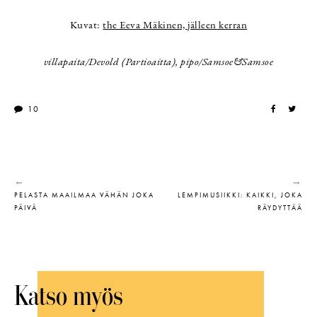
Kuvat:
the Eeva Mäkinen, jälleen kerran
villapaita/Devold (Partioaitta), pipo/Samsoe&Samsoe
10
←
→
PELASTA MAAILMAA VÄHÄN JOKA
LEMPIMUSIIKKI: KAIKKI, JOKA
PÄIVÄ
RÄYDYTTÄÄ
Katso myös