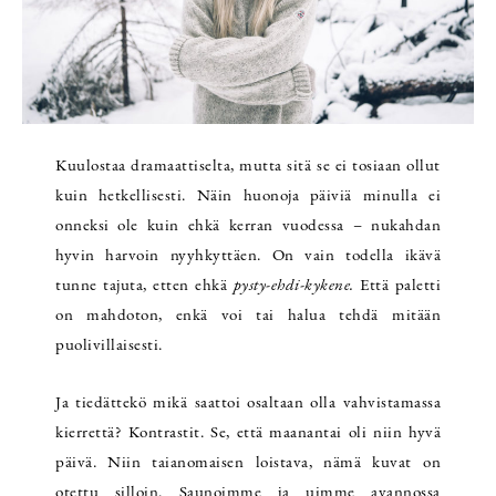
Kuulostaa dramaattiselta, mutta sitä se ei tosiaan ollut
kuin hetkellisesti. Näin huonoja päiviä minulla ei
onneksi ole kuin ehkä kerran vuodessa – nukahdan
hyvin harvoin nyyhkyttäen. On vain todella ikävä
tunne tajuta, etten ehkä
pysty-ehdi-kykene.
Että paletti
on mahdoton, enkä voi tai halua tehdä mitään
puolivillaisesti.
Ja tiedättekö mikä saattoi osaltaan olla vahvistamassa
kierrettä? Kontrastit. Se, että maanantai oli niin hyvä
päivä. Niin taianomaisen loistava, nämä kuvat on
otettu silloin. Saunoimme ja uimme avannossa