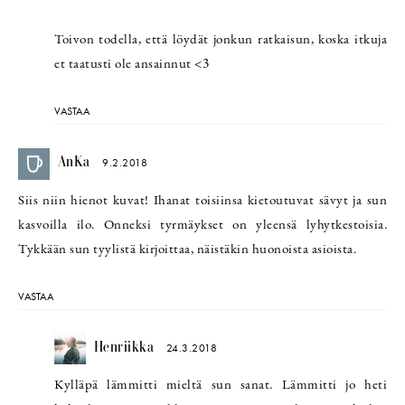
Toivon todella, että löydät jonkun ratkaisun, koska itkuja
et taatusti ole ansainnut <3
VASTAA
AnKa
9.2.2018
Siis niin hienot kuvat! Ihanat toisiinsa kietoutuvat sävyt ja sun
kasvoilla ilo. Onneksi tyrmäykset on yleensä lyhytkestoisia.
Tykkään sun tyylistä kirjoittaa, näistäkin huonoista asioista.
VASTAA
Henriikka
24.3.2018
Kylläpä lämmitti mieltä sun sanat. Lämmitti jo heti