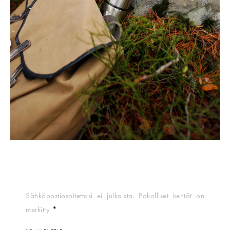
Sähköpostiosoitettasi ei julkaista.
Pakolliset kentät on
merkitty
*